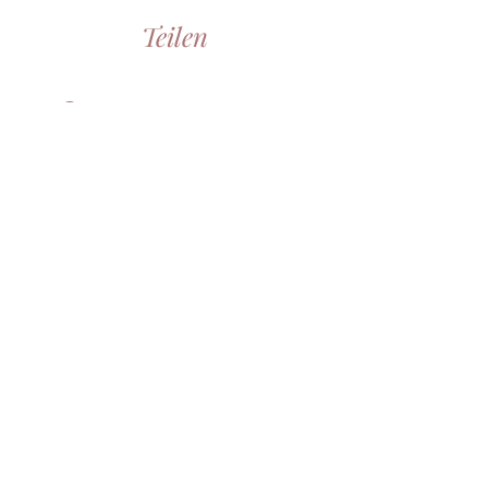
Teilen
Teilnehmen
© 2026 Schlafcoaching
SchlafGutMama
Datenschutz